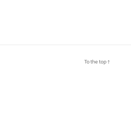
To the top
↑