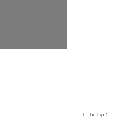
To the top
↑