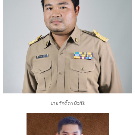
นายศักดิ์ดา บัวศิริ