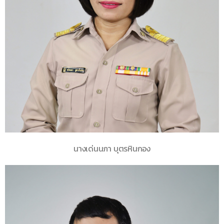
นางเด่นนภา บุตรหินกอง