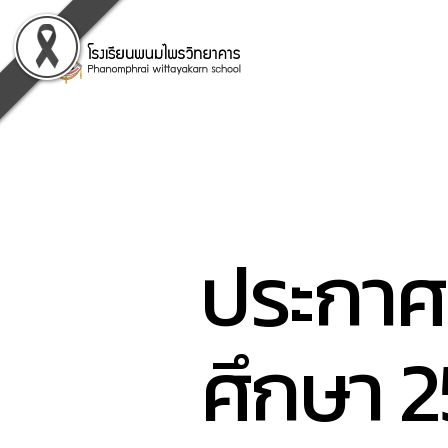
-
-
โรงเรียน
พนม
ไพร
วิทยาคาร
-
-
ประกาศเ
Phanompraiwittayakarn
School
-
-
ศึกษา 2