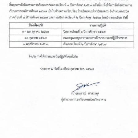
พฤศ
256