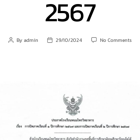
2567
on
By
admin
29/10/2024
No Comments
Post
Post
ประ
author
date
เปิด
ภาค
เรีย
ที่
2
ปี
การ
ศึก
256
วัน
ที่
1