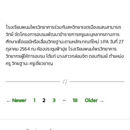
อบรม
พัฒนา
ข้าราชก
ครู
โรงเรียนพนมไพรวิทยาคารร่วมกับสหวิทยาเขตเมืองแสนสามารถ
และ
วิทย์ จัดโครงการอบรมพัฒนาข้าราชการครูและบุคลากรทางการ
บุคลากร
ศึกษาเพื่อขอมีหรือเลื่อนวิทยฐานะตามหลักเกณฑ์ใหม่ ว.PA วันที่ 27
ทางการ
ศึกษา
ตุลาคม 2564 ณ ห้องประชุมฟ้ามุ่ย โรงเรียนพนมไพรวิทยาคาร
เพื่อ
วิทยากรผู้ให้การอบรม ได้แก่ นางสาวกล่อมจิต ดอนภิรมย์ ตำแหน่ง
ขอ
ครู วิทยฐานะ ครูเชี่ยวชาญ
มี
หรือ
เลื่อน
วิทยฐาน
ตาม
Posts
…
หลัก
←
Newer
1
2
3
18
Older
→
pagination
เกณฑ์
ใหม่
ว.PA