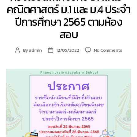
คณิตศาสตร์ ม.1 และ ม.4 ประจำ
ผู้
บริหาร
ปีการศึกษา 2565 ตามห้อง
สถาน
ศึกษา
สอบ
on
By
admin
12/05/2022
No Comments
Post
Post
ประกาศ
author
date
ราย
ชื่อ
นักเรียน
ที่
มี
สิทธิ์
เข้า
สอบ
คัด
เลือก
เข้า