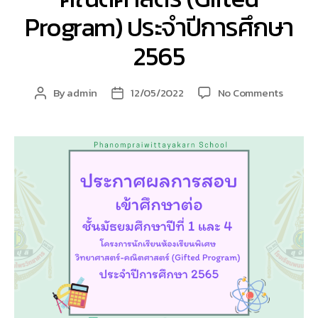
Program) ประจำปีการศึกษา
2565
on
By
admin
12/05/2022
No Comments
Post
Post
📣
author
date
ประกาศ
ผล
การ
สอบ
เข้า
ศึกษา
ต่อ
ชั้น
มัธยมศึ
ปี
ที่
1
และ