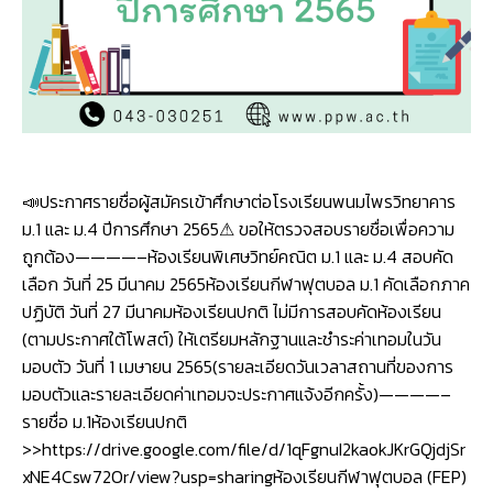
ระดับ
ชั้น
ม.1
และ
ม.4
ปี
การ
ศึกษา
2565
📣ประกาศรายชื่อผู้สมัครเข้าศึกษาต่อโรงเรียนพนมไพรวิทยาคาร
ม.1 และ ม.4 ปีการศึกษา 2565⚠ ขอให้ตรวจสอบรายชื่อเพื่อความ
ถูกต้อง————–ห้องเรียนพิเศษวิทย์คณิต ม.1 และ ม.4 สอบคัด
เลือก วันที่ 25 มีนาคม 2565ห้องเรียนกีฬาฟุตบอล ม.1 คัดเลือกภาค
ปฏิบัติ วันที่ 27 มีนาคมห้องเรียนปกติ ไม่มีการสอบคัดห้องเรียน
(ตามประกาศใต้โพสต์) ให้เตรียมหลักฐานและชำระค่าเทอมในวัน
มอบตัว วันที่ 1 เมษายน 2565(รายละเอียดวันเวลาสถานที่ของการ
มอบตัวและรายละเอียดค่าเทอมจะประกาศแจ้งอีกครั้ง)————–
รายชื่อ ม.1ห้องเรียนปกติ
>>https://drive.google.com/file/d/1qFgnuI2kaokJKrGQjdjSr
xNE4Csw72Or/view?usp=sharingห้องเรียนกีฬาฟุตบอล (FEP)