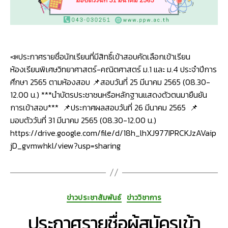
เรียน
ห้องเรีย
พิเศษ
วิทยาศา
คณิตศา
📣ประกาศรายชื่อนักเรียนที่มีสิทธิ์เข้าสอบคัดเลือกเข้าเรียน
ม.1
และ
ห้องเรียนพิเศษวิทยาศาสตร์-คณิตศาสตร์ ม.1 และ ม.4 ประจำปีการ
ม.4
ศึกษา 2565 ตามห้องสอบ 📌สอบวันที่ 25 มีนาคม 2565 (08.30-
ประจำ
12.00 น.) ***นำบัตรประชาชนหรือหลักฐานแสดงตัวตนมายืนยัน
ปี
การเข้าสอบ*** 📌ประกาศผลสอบวันที่ 26 มีนาคม 2565 📌
การ
มอบตัววันที่ 31 มีนาคม 2565 (08.30-12.00 น.)
ศึกษา
https://drive.google.com/file/d/18h_lhXJ977IPRCKJzAVaip
2565
jD_gvmwhkl/view?usp=sharing
ตาม
ห้อง
สอบ
Categories
ข่าวประชาสัมพันธ์
ข่าววิชาการ
ประกาศรายชื่อผู้สมัครเข้า