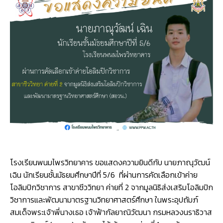
ยินดี
เหนือ
กับ
ปี
นักเรียน
2565
ที่
ผ่าน
การ
คัด
เลือก
เข้า
ค่าย
โอลิมปิ
วิชาการ
สาขา
ชีววิทยา
ค่าย
โรงเรียนพนมไพรวิทยาคาร ขอแสดงความยินดีกับ นายภาณุวัฒน์
ที่
เฉิน นักเรียนชั้นมัธยมศึกษาปีที่ 5/6 ที่ผ่านการคัดเลือกเข้าค่าย
2
สอวน.
โอลิมปิกวิชาการ สาขาชีววิทยา ค่ายที่ 2 จากมูลนิธิส่งเสริมโอลิมปิก
วิชาการและพัฒนามาตรฐานวิทยาศาสตร์ศึกษา ในพระอุปถัมภ์
สมเด็จพระเจ้าพี่นางเธอ เจ้าฟ้ากัลยาณิวัฒนา กรมหลวงนราธิวาส