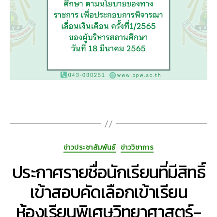
ของ
ผู้
บริหาร
สถาน
ศึกษา
ตาม
นโยบา
ของ
ทาง
ราชการ
เพื่อ
ประกอบ
การ
พิจารณ
Categories
ข่าวประชาสัมพันธ์
ข่าววิชาการ
เลื่อน
เงิน
ประกาศรายชื่อนักเรียนที่มีสิทธิ์
เดือน
เข้าสอบคัดเลือกเข้าเรียน
ครั้ง
ที่
ห้องเรียนพิเศษวิทยาศาสตร์-
1/2565
ของ