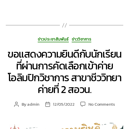
ตัว
เเทน
ชมรม
การ
ประกวด
การนำ
Categories
ข่าวประชาสัมพันธ์
ข่าววิชาการ
เสนอ
การ
ขอแสดงความยินดีกับนักเรียน
ดำเนิน
ที่ผ่านการคัดเลือกเข้าค่าย
งาน
ชมรม
โอลิมปิกวิชาการ สาขาชีววิทยา
TO
BE
ค่ายที่ 2 สอวน.
NUMBE
ONE
ระดับ
on
By
admin
12/05/2022
No Comments
Post
Post
ภาค
ขอ
author
date
ตะวัน
แสดง
ออก
ความ
เฉียง