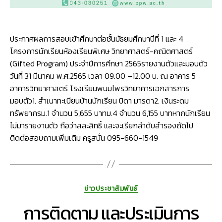
4
โครงกา
นักเรียน
ประกาศผลการสอบเข้าศึกษาต่อชั้นมัธยมศึกษาปีที่ 1 และ 4
ห้องเรีย
พิเศษ
โครงการนักเรียนห้องเรียนพิเศษ วิทยาศาสตร์-คณิตศาสตร์
วิทยาศา
(Gifted Program) ประจำปีการศึกษา 2565รายงานตัวและมอบตัว
คณิตศา
วันที่ 31 มีนาคม พ.ศ.2565 เวลา 09.00 –12.00 น. ณ อาคาร 5
(Gifted
อาคารวิทยาศาสตร์ โรงเรียนพนมไพรวิทยาคารเอกสารการ
Progra
มอบตัว1. สำเนาทะเบียนบ้านนักเรียน บิดา มารดา2. เงินระดม
ประจำ
ทรัพยากรม.1 จำนวน 5,655 บาทม.4 จำนวน 6,155 บาทหากนักเรียน
ปี
ไม่มารายงานตัว ถือว่าสละสิทธิ์ และจะเรียกลำดับสำรองถัดไป
การ
ศึกษา
ติดต่อสอบถามเพิ่มเติม ครูสนั่น 095-660-1549
2565
Categories
ข่าวประชาสัมพันธ์
การติดตาม และประเมินการ