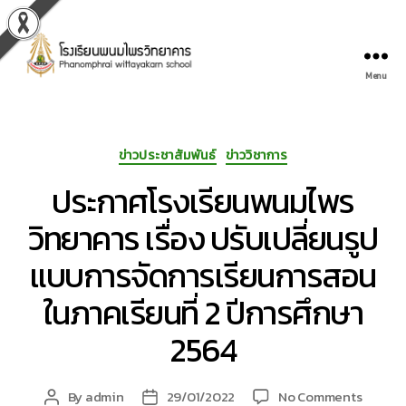
Menu
-
-
Categories
ข่าวประชาสัมพันธ์
ข่าววิชาการ
โรงเรียน
ประกาศโรงเรียนพนมไพร
พนม
วิทยาคาร เรื่อง ปรับเปลี่ยนรูป
ไพร
แบบการจัดการเรียนการสอน
วิทยาคาร
ในภาคเรียนที่ 2 ปีการศึกษา
-
2564
-
Phanompraiwittayakarn
on
By
admin
29/01/2022
No Comments
Post
Post