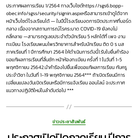
ภาค
ประกาศผลการเรียน 1/2564 ทางเว็บไซต์https://sgs6.bopp-
เรียน
obec.info/sgss/security/signin.aspxหรือสามารถเข้าดูได้จาก
ที่
หน้าเว็บไซต์โรงเรียนได้ — ในปีนี้โรงเรียนงดการปิดประกาศที่บอร์ด
1
ปี
กลาง เนื่องจากสถานการณ์โรคระบาด COVID-19 ยังคงไม่
การ
คลี่คลาย —สามารถดูเลขประจำตัวนักเรียน 5 หลักได้ที่ เพจ งาน
ศึกษา
ทะเบียน โรงเรียนพนมไพรวิทยาคารสำหรับนักเรียน ติด 0 ร มส
2564
ภาคเรียนที่ 1 ปีการศึกษา 2564 ให้ดำเนินการดังนี้1.รับใบยื่นคำร้อง
ขอแก้ผลการเรียนที่ลิ้นชัก หน้าห้องทะเบียน ครั้งที่ 1 ในวันที่ 1-5
พฤศจิกายน 25642.นำคำร้องไปยื่นเพื่อขอแก้ผลการเรียน กับครู
ประจำวิชา ในวันที่ 1-19 พฤศจิกายน 2564*** ถ้าเปิดเรียนมีการ
เปลี่ยนแปลงวันเปิดเรียนหรือมีการแจ้งเรียน ออนไลน์ จะประกาศ
แนวทางปฏิบัติใหม่ในลำดับต่อไป ***
Categories
ข่าวประชาสัมพันธ์
ประกาศเปิดปิดภาคเรียน ปีการ