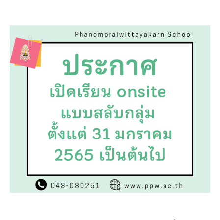
ประกาศ
author
date
School
โรงเรีย
พนม
-
ไพร
-
วิทยาค
เรื่อง
ปรับ
เปลี่ยน
รูป
แบบ
การ
จัดการ
เรียน
การ
สอน
ใน
ภาค
เรียน
ที่
2