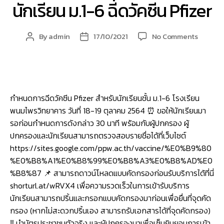
นักเรียน ม.1-6 ฉีดวัคซีน Pfizer
ว.PA
on
By
admin
17/10/2021
No Comments
Post
Post
วัน
author
date
ที่
18-
19
ตุลาคม
กำหนดการฉีดวัคซีน Pfizer สำหรับนักเรียนชั้น ม.1-6 โรงเรียน
2564
พนมไพรวิทยาคาร วันที่ 18-19 ตุลาคม 2564 ⏰ ขอให้นักเรียนมา
นักเรียน
รอก่อนกำหนดการดังกล่าว 30 นาที พร้อมกับผู้ปกครอง ผู้
ม.1-
6
ปกครองและนักเรียนสามารถตรวจสอบรายชื่อได้ที่เว็บไซต์
ฉีด
https://sites.google.com/ppw.ac.th/vaccine/%E0%B9%80
วัคซีน
%E0%B8%A1%E0%B8%99%E0%B8%A3%E0%B8%AD%E0
Pfizer
%B8%87 📌 สามารถดาวน์โหลดแบบคัดกรองก่อนรับบริการได้ที่นี่
shorturl.at/wRVX4 เพื่อความรวดเร็วในการเข้ารับบริการ
นักเรียนสามารถปริ้นและกรอกแบบคัดกรองมาก่อนเพื่อยื่นที่จุดคัด
กรอง (หากไม่สะดวกปริ้นเอง สามารถรับเอกสารได้ที่จุดคัดกรอง)
‼ นำบัตรประชาชนตัวจริง และผู้ปกครองมาเพื่อเซ็นยินยอมการเข้า