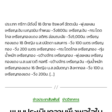
ประเภท กรีฑา มีดังนี้ 18 ปีชาย จิรพงศ์ ฉัตตะนัน -พุ่งแหลน
เหรียญเงิน เบญจมิน ทำพนม -วิ่ง800ม. เหรียญเงิน -กระโดด
ไกล เหรียญทองเเดง อดิศร อ่อนณะนัย -วิ่ง5,000ม. เหรียญ
ทองแดง 18 ปีหญิง น.ส.ปนัดดา แสนคาร -วิ่ง 100 เมตร เหรียญ
ทอง -วิ่ง 200 เมตร เหรียญทอง -กระโดดไกล เหรียญทอง -ทุ่ม
น้ำหนัก เหรียญทอง -ขว้างจักร เหรียญทอง -พุ่งแหลน เหรียญ
ทองแดง น.ส.เมธาวดี กอศรี -ขว้างจักร เหรียญเงิน -ทุ่มน้ำหนัก
เหรียญทองแดง 16 ปีหญิง น.ส.อนันตญา สิงหาทอล -วิ่ง 100 ม.
เหรียญทองแดง -วิ่ง 200ม. […]
Categories
ข่าวประชาสัมพันธ์
ข่าววิชาการ