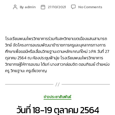
on
By
admin
27/10/2021
No Comments
Post
Post
โครงกา
author
date
อบรม
พัฒนา
ข้าราชก
ครู
โรงเรียนพนมไพรวิทยาคารร่วมกับสหวิทยาเขตเมืองแสนสามารถ
และ
วิทย์ จัดโครงการอบรมพัฒนาข้าราชการครูและบุคลากรทางการ
บุคลากร
ศึกษาเพื่อขอมีหรือเลื่อนวิทยฐานะตามหลักเกณฑ์ใหม่ ว.PA วันที่ 27
ทางการ
ศึกษา
ตุลาคม 2564 ณ ห้องประชุมฟ้ามุ่ย โรงเรียนพนมไพรวิทยาคาร
เพื่อ
วิทยากรผู้ให้การอบรม ได้แก่ นางสาวกล่อมจิต ดอนภิรมย์ ตำแหน่ง
ขอ
ครู วิทยฐานะ ครูเชี่ยวชาญ
มี
หรือ
เลื่อน
วิทยฐาน
Categories
ตาม
ข่าวประชาสัมพันธ์
หลัก
วันที่ 18-19 ตุลาคม 2564
เกณฑ์
ใหม่